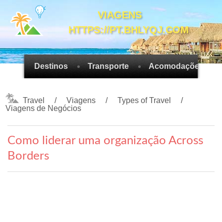
VIAGENS
HTTPS://PT.BHLYQJ.COM
Destinos
Transporte
Acomodações
Travel
Viagens
Types of Travel
Viagens de Negócios
Como liderar uma organização Across
Borders