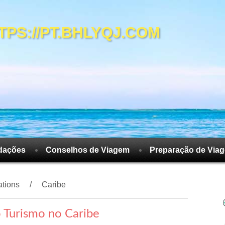
S://PT.BHLYQJ.COM
dações
Conselhos de Viagem
Preparação de Via
ations
Caribe
o Turismo no Caribe