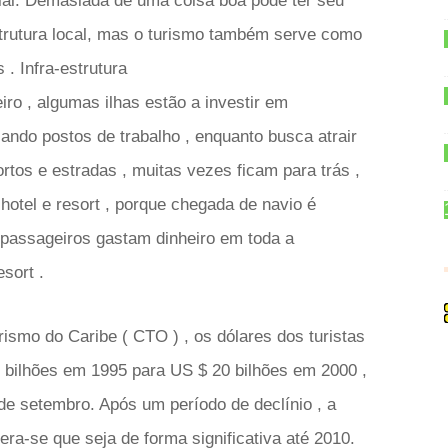
ial. Demasiada de uma coisa boa pode ter seu
estrutura local, mas o turismo também serve como
 . Infra-estrutura
o , algumas ilhas estão a investir em
iando postos de trabalho , enquanto busca atrair
rtos e estradas , muitas vezes ficam para trás ,
hotel e resort , porque chegada de navio é
 passageiros gastam dinheiro em toda a
sort .
smo do Caribe ( CTO ) , os dólares dos turistas
 bilhões em 1995 para US $ 20 bilhões em 2000 ,
de setembro. Após um período de declínio , a
ra-se que seja de forma significativa até 2010.