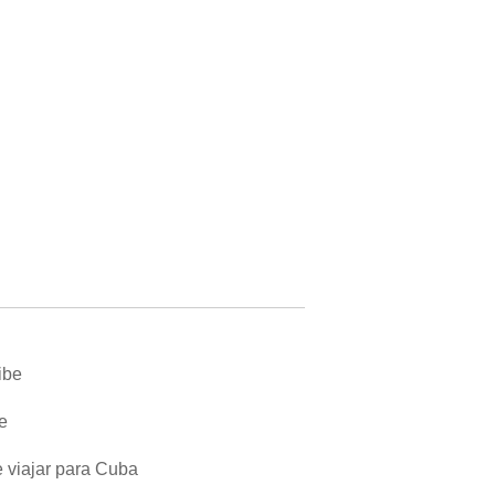
ibe
e
e viajar para Cuba