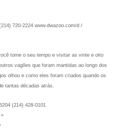
2 (214) 720-2224 www.dwazoo.com/d /
ocê tome o seu tempo e visitar as vinte e oito
 outros vagões que foram mantidas ao longo dos
os olhou e como eles foram criados quando os
e tantas décadas atrás.
75204 (214) 428-0101
 >
y