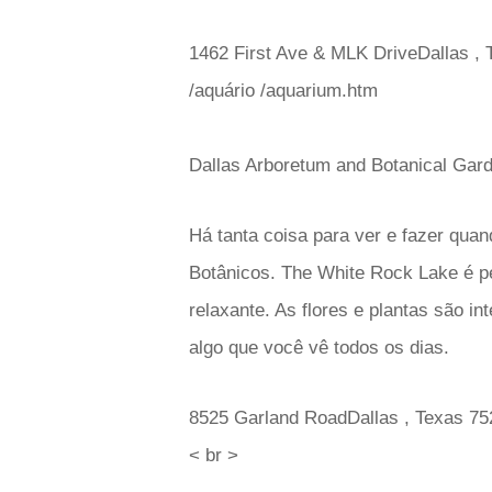
1462 First Ave & MLK DriveDallas ,
/aquário /aquarium.htm
Dallas Arboretum and Botanical Gar
Há tanta coisa para ver e fazer quan
Botânicos. The White Rock Lake é pe
relaxante. As flores e plantas são i
algo que você vê todos os dias.
8525 Garland RoadDallas , Texas 75
< br >