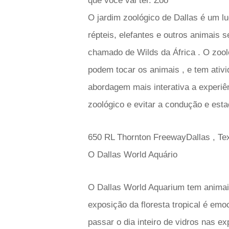
que você vai ter. Zoo
O jardim zoológico de Dallas é um l
répteis, elefantes e outros animais
chamado de Wilds da África . O zool
podem tocar os animais , e tem ati
abordagem mais interativa a experiê
zoológico e evitar a condução e est
650 RL Thornton FreewayDallas , T
O Dallas World Aquário
O Dallas World Aquarium tem animais
exposição da floresta tropical é emo
passar o dia inteiro de vidros nas 