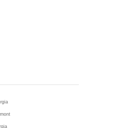
rgia
rmont
rgia