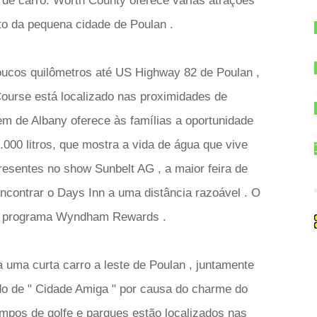
 de carro. Worth County oferece várias atrações
to da pequena cidade de Poulan .
oucos quilômetros até US Highway 82 de Poulan ,
Course está localizado nas proximidades de
em de Albany oferece às famílias a oportunidade
000 litros, que mostra a vida de água que vive
presentes no show Sunbelt AG , a maior feira de
ncontrar o Days Inn a uma distância razoável . O
o programa Wyndham Rewards .
 a uma curta carro a leste de Poulan , juntamente
do de " Cidade Amiga " por causa do charme do
mpos de golfe e parques estão localizados nas