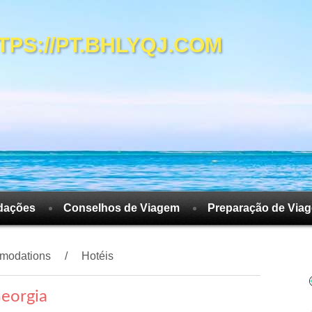
S://PT.BHLYQJ.COM
dações
Conselhos de Viagem
Preparação de Via
modations
Hotéis
Georgia