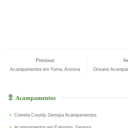
Previous:
Ne
Acampamentos em Yuma, Arizona
Oceano Acampam
Acampamentos
Coweta County, Georgia Acampamentos
Acampamentos em Eatonton, Georgia