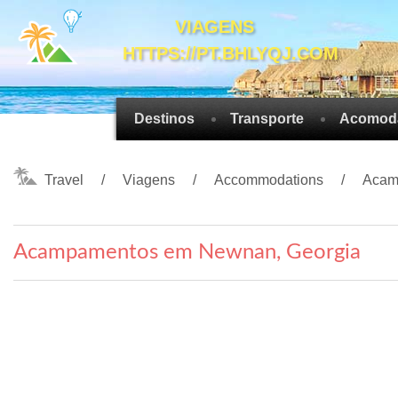
VIAGENS
HTTPS://PT.BHLYQJ.COM
Destinos
Transporte
Acomod
Travel
Viagens
Accommodations
Acam
Acampamentos em Newnan, Georgia