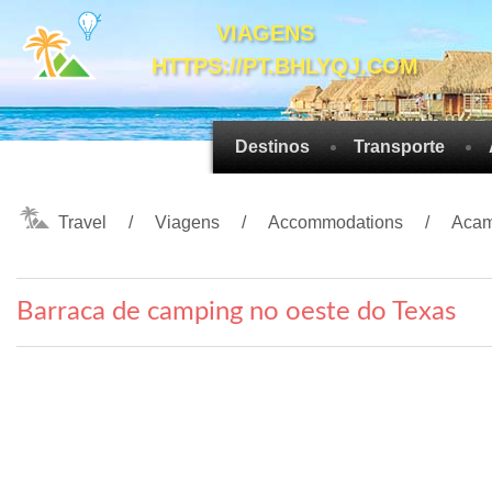
VIAGENS
HTTPS://PT.BHLYQJ.COM
Destinos
Transporte
Travel
Viagens
Accommodations
Aca
Barraca de camping no oeste do Texas