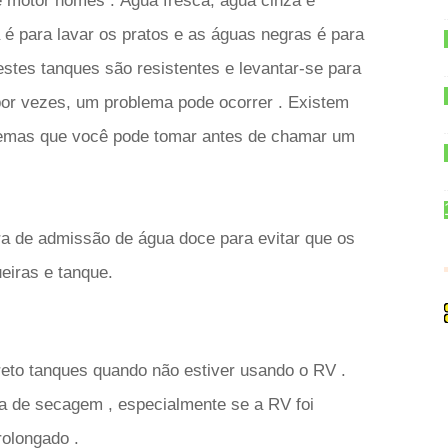
 e motor homes . Água fresca, água cinza e
 é para lavar os pratos e as águas negras é para
stes tanques são resistentes e levantar-se para
por vezes, um problema pode ocorrer . Existem
lemas que você pode tomar antes de chamar um
ira de admissão de água doce para evitar que os
iras e tanque.
reto tanques quando não estiver usando o RV .
ga de secagem , especialmente se a RV foi
rolongado .