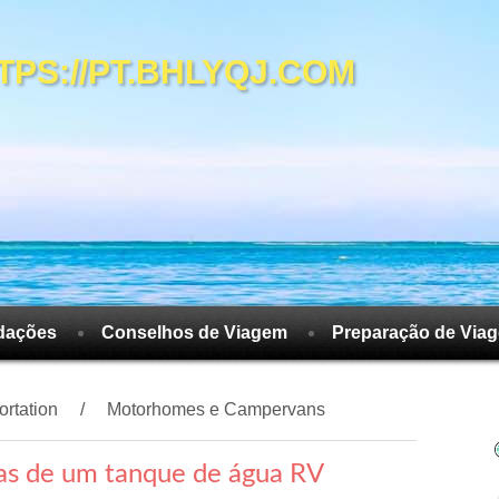
S://PT.BHLYQJ.COM
dações
Conselhos de Viagem
Preparação de Via
ortation
Motorhomes e Campervans
as de um tanque de água RV