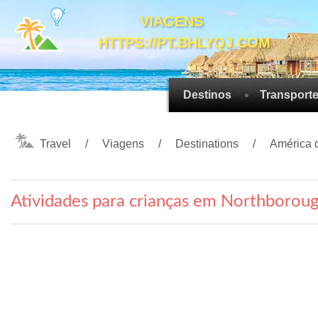
VIAGENS
HTTPS://PT.BHLYQJ.COM
Destinos
Transport
Travel
Viagens
Destinations
América 
Atividades para crianças em Northborou