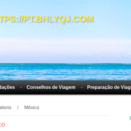
S://PT.BHLYQJ.COM
dações
Conselhos de Viagem
Preparação de Via
ations
México
co